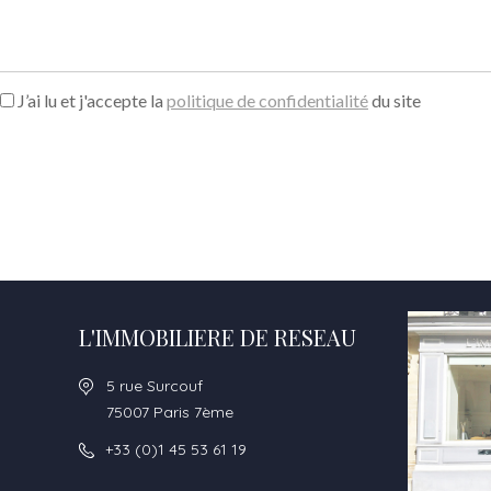
J’ai lu et j'accepte la
politique de confidentialité
du site
L'IMMOBILIERE DE RESEAU
5 rue Surcouf
75007 Paris 7ème
+33 (0)1 45 53 61 19