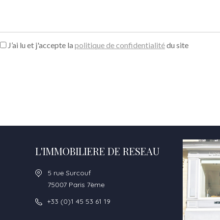
J’ai lu et j'accepte la
politique de confidentialité
du site
L'IMMOBILIERE DE RESEAU
5 rue Surcouf
75007 Paris 7ème
+33 (0)1 45 53 61 19