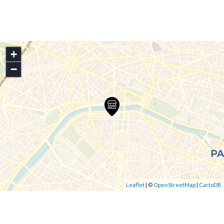
+
−
Leaflet
| ©
OpenStreetMap
|
CartoDB