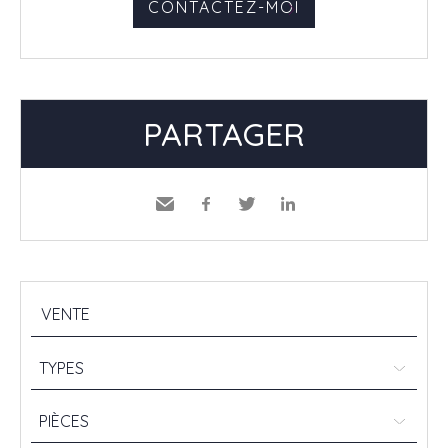
CONTACTEZ-MOI
PARTAGER
Envoyer
Facebook
Twitter
LinkedIn
à un
ami
TYPES
PIÈCES