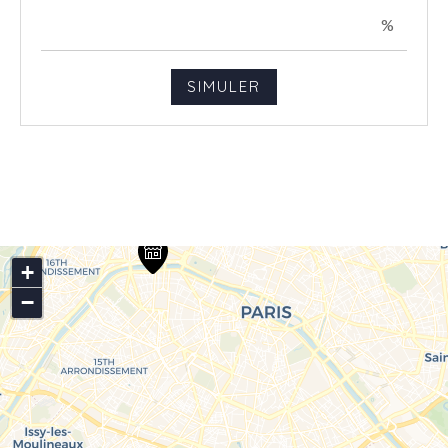
%
+
−