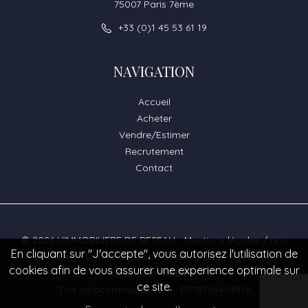
75007 Paris 7ème
+33 (0)1 45 53 61 19
NAVIGATION
Accueil
Acheter
Vendre/Estimer
Recrutement
Contact
© 2026 L'IMMOBILIERE DE RESEAU -
Mentions légales / nos
En cliquant sur "J'accepte", vous autorisez l'utilisation de
honoraires
-
Données personnelles
– Design by
apimo™
cookies afin de vous assurer une experience optimale sur
Logiciel immobilier
ce site.
TVA intracommunautaire : FR78794404996